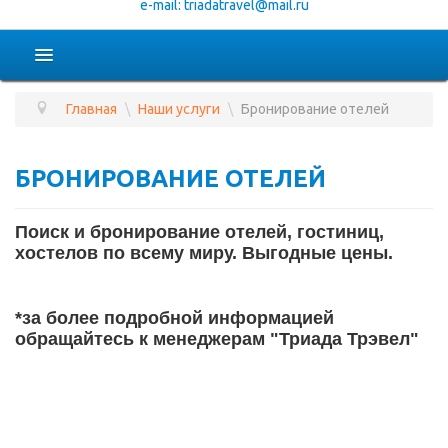
e-mail: triadatravel@mail.ru
ПОДБОР ТУРА
Главная
\
Наши услуги
\
Бронирование отелей
ГОРЯЩИЕ ТУРЫ
КАЛЕНДАРЬ ВЫЛЕТОВ
БРОНИРОВАНИЕ ОТЕЛЕЙ
СТРАНЫ
Поиск и бронирование отелей, гостиниц,
НАШИ УСЛУГИ
хостелов по всему миру. Выгодные цены.
О КОМПАНИИ
*за более подробной информацией
КОНТАКТЫ
обращайтесь к менеджерам "Триада Трэвел"
СОВЕТЫ ПУТЕШЕСТВЕННИКАМ
ОПЛАТА ОНЛАЙН